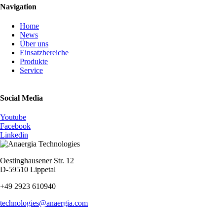
Navigation
Navigation
Home
überspringen
News
Über uns
Einsatzbereiche
Produkte
Service
Social Media
Youtube
Facebook
Linkedin
Oestinghausener Str. 12
D-59510 Lippetal
+49 2923 610940
technologies@anaergia.com