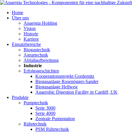
Navigation
Home
überspringen
Über uns
Anaergia Holding
Vision
Historie
Karriere
Einsatzbereiche
Biogastechnik
Agrartechnik
Abfallaufbereitung
Industrie
Erfolgsgeschichten
Kooperationsprojekt Gordemitz
Biogasanlage Rosenögger-Sander
Biogasanlage Hellweg
Anaerobic Digestion Facility in Cardiff, UK
Produkte
Pumptechnik
Serie 3000
Serie 4000
Zentrale Pumpstation
Rührtechnik
PSM Rührtechnik