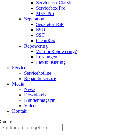
Servicebox Classic
Servicebox Pro
MSE Pro
Separation
Separator FSP
SSD
SST
CleanRex
Repowering
Warum Repowering?
Leistungen
Flexibilisierung
Service
Servicehotline
Reparaturservice
Media
News
Downloads
Kundenmagazin
Videos
Kontakt
Suche
Suchbegriffe