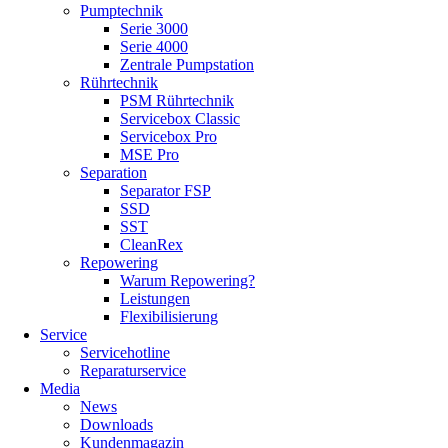
Pumptechnik
Serie 3000
Serie 4000
Zentrale Pumpstation
Rührtechnik
PSM Rührtechnik
Servicebox Classic
Servicebox Pro
MSE Pro
Separation
Separator FSP
SSD
SST
CleanRex
Repowering
Warum Repowering?
Leistungen
Flexibilisierung
Service
Servicehotline
Reparaturservice
Media
News
Downloads
Kundenmagazin