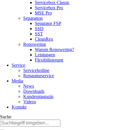
Servicebox Classic
Servicebox Pro
MSE Pro
Separation
Separator FSP
SSD
SST
CleanRex
Repowering
Warum Repowering?
Leistungen
Flexibilisierung
Service
Servicehotline
Reparaturservice
Media
News
Downloads
Kundenmagazin
Videos
Kontakt
Suche
Suchbegriffe