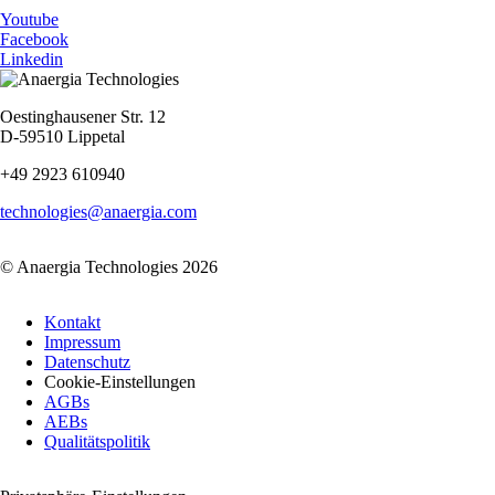
Youtube
Facebook
Linkedin
Oestinghausener Str. 12
D-59510 Lippetal
+49 2923 610940
technologies@anaergia.com
© Anaergia Technologies 2026
Navigation
Kontakt
überspringen
Impressum
Datenschutz
Cookie-Einstellungen
AGBs
AEBs
Qualitätspolitik