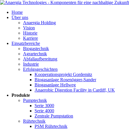
Navigation
Home
überspringen
Über uns
Anaergia Holding
Vision
Historie
Karriere
Einsatzbereiche
Biogastechnik
Agrartechnik
Abfallaufbereitung
Industrie
Erfolgsgeschichten
Kooperationsprojekt Gordemitz
Biogasanlage Rosenögger-Sander
Biogasanlage Hellweg
Anaerobic Digestion Facility in Cardiff, UK
Produkte
Pumptechnik
Serie 3000
Serie 4000
Zentrale Pumpstation
Rührtechnik
PSM Rührtechnik