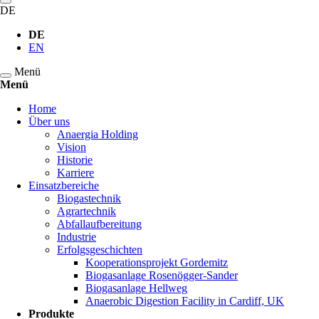
DE
DE
EN
Menü
Menü
Navigation
Home
überspringen
Über uns
Anaergia Holding
Vision
Historie
Karriere
Einsatzbereiche
Biogastechnik
Agrartechnik
Abfallaufbereitung
Industrie
Erfolgsgeschichten
Kooperationsprojekt Gordemitz
Biogasanlage Rosenögger-Sander
Biogasanlage Hellweg
Anaerobic Digestion Facility in Cardiff, UK
Produkte