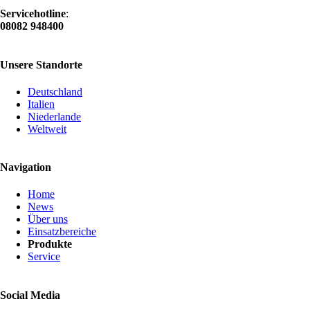
Servicehotline
:
08082 948400
Unsere Standorte
Deutschland
Italien
Niederlande
Weltweit
Navigation
Navigation
Home
überspringen
News
Über uns
Einsatzbereiche
Produkte
Service
Social Media