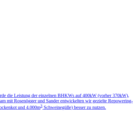
wurde die Leistung der einzelnen BHKWs auf 400kW (vorher 370kW),
m mit Rosenögger und Sander entwickelten wir gezielte Repowering-
3
trockenkot und 4.000m
Schweinegülle) besser zu nutzen.