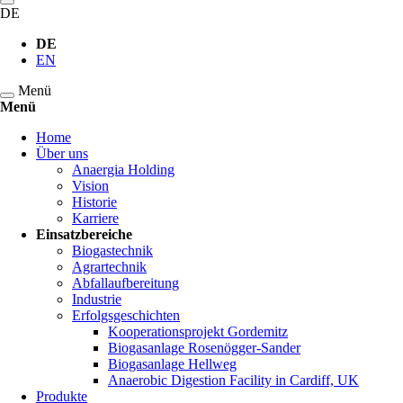
DE
DE
EN
Menü
Menü
Navigation
Home
überspringen
Über uns
Anaergia Holding
Vision
Historie
Karriere
Einsatzbereiche
Biogastechnik
Agrartechnik
Abfallaufbereitung
Industrie
Erfolgsgeschichten
Kooperationsprojekt Gordemitz
Biogasanlage Rosenögger-Sander
Biogasanlage Hellweg
Anaerobic Digestion Facility in Cardiff, UK
Produkte