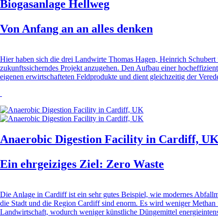
Biogasanlage Hellweg
Von Anfang an an alles denken
Hier haben sich die drei Landwirte Thomas Hagen, Heinrich Schubert
zukunftssicherndes Projekt anzugehen. Den Aufbau einer hocheffiziente
eigenen erwirtschafteten Feldprodukte und dient gleichzeitig der Ve
Anaerobic Digestion Facility in Cardiff, U
Ein ehrgeiziges Ziel: Zero Waste
Die Anlage in Cardiff ist ein sehr gutes Beispiel, wie modernes Abfa
die Stadt und die Region Cardiff sind enorm. Es wird weniger Methan 
Landwirtschaft, wodurch weniger künstliche Düngemittel energieintensi