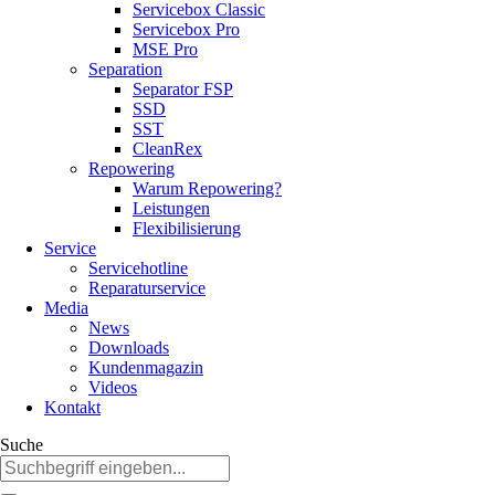
Servicebox Classic
Servicebox Pro
MSE Pro
Separation
Separator FSP
SSD
SST
CleanRex
Repowering
Warum Repowering?
Leistungen
Flexibilisierung
Service
Servicehotline
Reparaturservice
Media
News
Downloads
Kundenmagazin
Videos
Kontakt
Suche
Suchbegriffe