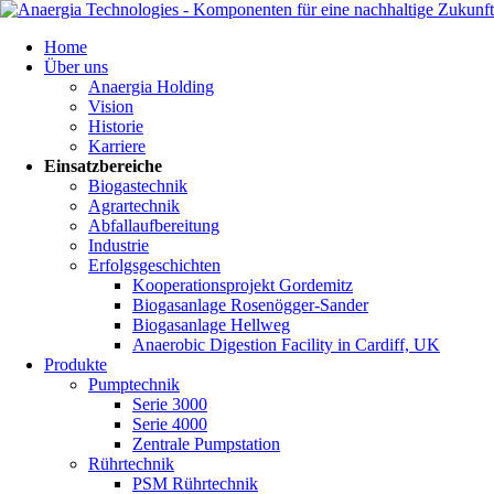
Navigation
Home
überspringen
Über uns
Anaergia Holding
Vision
Historie
Karriere
Einsatzbereiche
Biogastechnik
Agrartechnik
Abfallaufbereitung
Industrie
Erfolgsgeschichten
Kooperationsprojekt Gordemitz
Biogasanlage Rosenögger-Sander
Biogasanlage Hellweg
Anaerobic Digestion Facility in Cardiff, UK
Produkte
Pumptechnik
Serie 3000
Serie 4000
Zentrale Pumpstation
Rührtechnik
PSM Rührtechnik