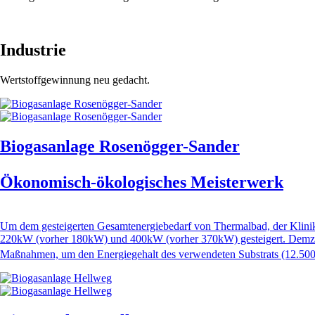
Industrie
Wertstoffgewinnung neu gedacht.
Biogasanlage Rosenögger-Sander
Ökonomisch-ökologisches Meisterwerk
Um dem gesteigerten Gesamtenergiebedarf von Thermalbad, der Klin
220kW (vorher 180kW) und 400kW (vorher 370kW) gesteigert. Demzuf
Maßnahmen, um den Energiegehalt des verwendeten Substrats (12.500t