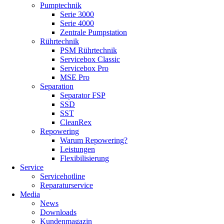
Pumptechnik
Serie 3000
Serie 4000
Zentrale Pumpstation
Rührtechnik
PSM Rührtechnik
Servicebox Classic
Servicebox Pro
MSE Pro
Separation
Separator FSP
SSD
SST
CleanRex
Repowering
Warum Repowering?
Leistungen
Flexibilisierung
Service
Servicehotline
Reparaturservice
Media
News
Downloads
Kundenmagazin