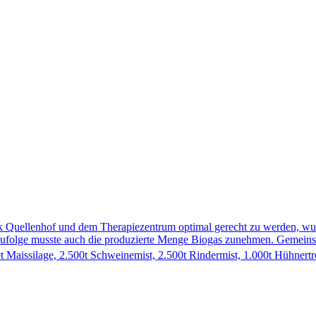
ik Quellenhof und dem Therapiezentrum optimal gerecht zu werden, 
olge musste auch die produzierte Menge Biogas zunehmen. Gemeinsa
 Maissilage, 2.500t Schweinemist, 2.500t Rindermist, 1.000t Hühner