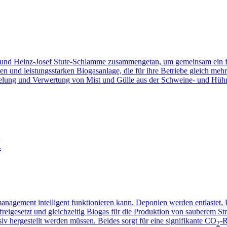
 und Heinz-Josef Stute-Schlamme zusammengetan, um gemeinsam ein fü
n und leistungsstarken Biogasanlage, die für ihre Betriebe gleich mehr
redelung und Verwertung von Mist und Gülle aus der Schweine- und Hüh
K
llmanagement intelligent funktionieren kann. Deponien werden entlast
freigesetzt und gleichzeitig Biogas für die Produktion von sauberem 
v hergestellt werden müssen. Beides sorgt für eine signifikante CO
-R
2